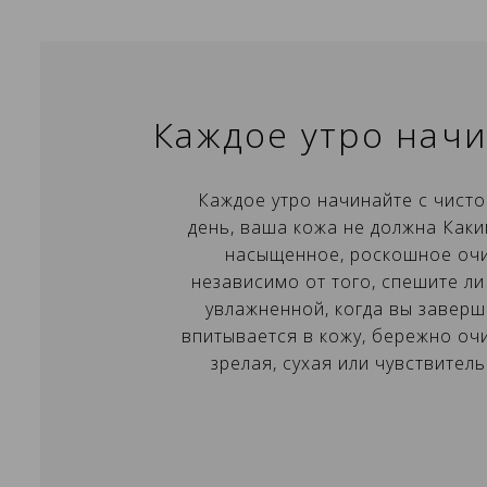
Каждое утро начи
Каждое утро начинайте с чист
день, ваша кожа не должна Каки
насыщенное, роскошное очи
независимо от того, спешите ли
увлажненной, когда вы заверш
впитывается в кожу, бережно очи
С
зрелая, сухая или чувствите
В
В
Им
Д
с