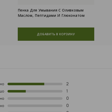
Пенка Для Умывания С Оливковым
Маслом, Пептидами И Глюконатом
Цинка Для Жирной Кожи
(1)
ДОБАВИТЬ В КОРЗИНУ
2
но
1
шо
0
но
0
хо