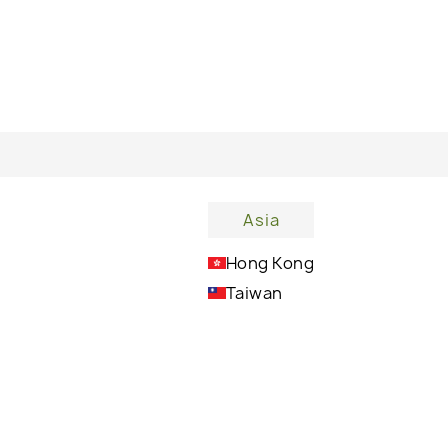
о для лица?
Asia
Hong Kong
Делая кожу лица более здоровой и сияющей
Taiwan