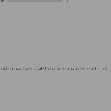
0
но
hebben meegebracht uit Griekenland en nu al paar keer besteld , v