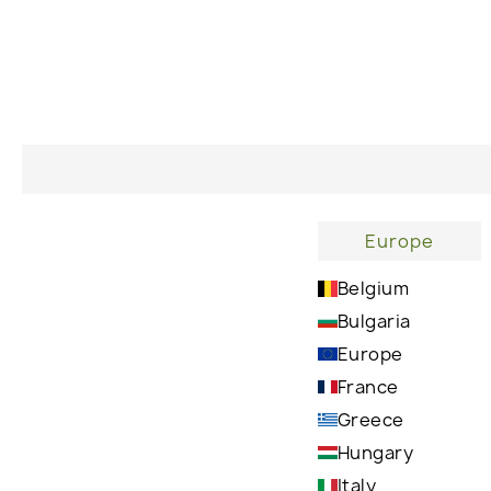
Почему сто
Europe
Belgium
Легко удаляет макияж и загрязнения с лица,
Bulgaria
не оставляя следов
Europe
France
Greece
Hungary
Italy