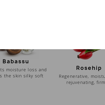
DETAILS
СПОСОБ ПРИМЕНЕ
Babassu
Rosehip
ts moisture loss and
s the skin silky soft
Regenerative, moistu
rejuvenating, fir