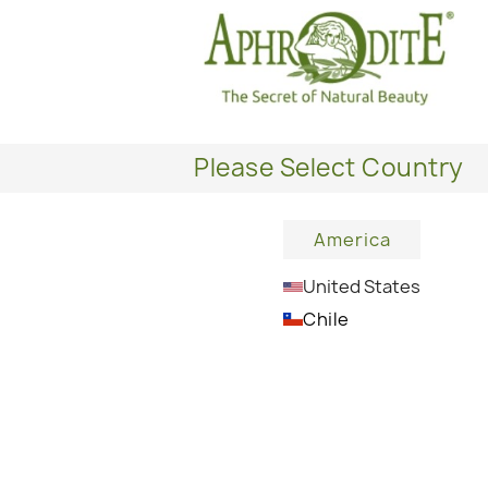
ит выбрать это очищающее масл
Please Select Country
America
United States
Придает коже мягкость, эластичность и
Chile
молодость