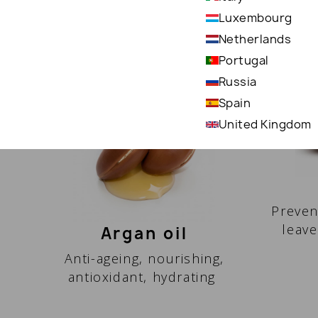
Luxembourg
ОСНОВНЫЕ ИНГРЕДИЕНТЫ
Netherlands
Portugal
Russia
Spain
United Kingdom
Preven
leave
Argan oil
Anti-ageing, nourishing,
antioxidant, hydrating