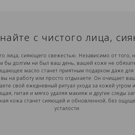
найте с чистого лица, с
ого лица, сияющего свежестью. Независимо от того,
м бы долгим ни был ваш день, вашей коже не обязат
щающее масло станет приятным подарком даже для 
 вы на работу или просто отдыхаете. Он очищает ваш
аете свой ежедневный ритуал ухода за кожей утром и
щая, питая и мягко удаляя макияж и другие следы за
оздать список желаний
льная кожа станет сияющей и обновленной, без ощуще
ОЙТИ В СИСТЕМУ
усталости.
ам необходимо войти в систему, чтобы
я списка желаний
обавить в избранное
охранить товары в избранные.