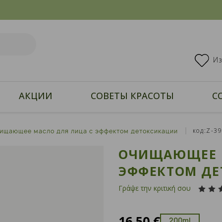
И
АКЦИИ
СОВЕТЫ КРАСОТЫ
С
код:Z-3
ищающее масло для лица с эффектом детоксикации
ОЧИЩАЮЩЕЕ 
ЭФФЕКТОМ Д
Γράψε την κριτική σου
16,50 €
200ml