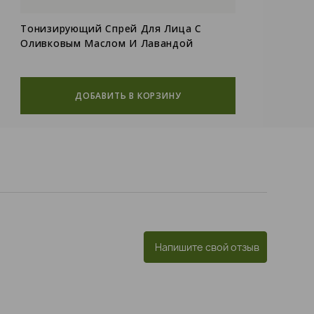
Тонизирующий Спрей Для Лица С
О
Оливковым Маслом И Лавандой
Э
ДОБАВИТЬ В КОРЗИНУ
Напишите свой отзыв