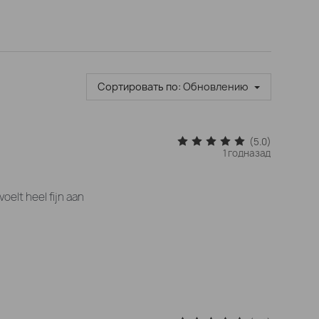
Сортировать по:
Обновлению
(5.0)
1 годназад
oelt heel fijn aan