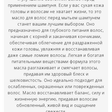
применением шампуня. Если у вас сухая кожа
головы и волосам не хватает жизни, то это
масло для волос перед мытьем шампунем
станет вашим лучшим выбором. Оно
предназначено для глубокого питания волос,
начиная с корней и заканчивая кончиками,
обеспечивая облегчение для раздраженной
кожи головы, увлажняя и восстанавливая
даже самые ломкие волосы. Легкая и богатая
питательными веществами формула этого
масла разглаживает и смягчает волосы,
придавая им здоровый блеск и
шелковистость. Оно идеально подходит для
ослабленных, окрашенных или поврежденных
×
Создать список желаний
волос. Масло восстанавливает баланс, силу и
×
ВОЙТИ В СИСТЕМУ
жизненную энергию, придавая волосам
обновленный, живой вид и ощущение
Имя списка желаний
Вам необходимо войти в систему,
свежести.