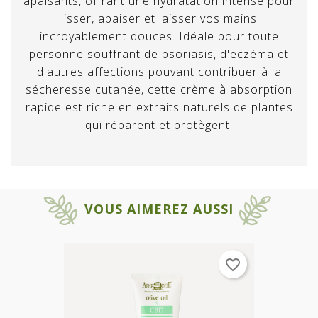
apaisants, offrant une hydratation intense pour
lisser, apaiser et laisser vos mains
incroyablement douces. Idéale pour toute
personne souffrant de psoriasis, d'eczéma et
d'autres affections pouvant contribuer à la
sécheresse cutanée, cette crème à absorption
rapide est riche en extraits naturels de plantes
qui réparent et protègent.
×
×
S'IDENTIFIER
Créer une liste d'envies
VOUS AIMEREZ AUSSI
Vous devez vous connecter afin de
×
Nom de la liste d'envies
Ajouter à ma liste d'envies
pouvoir ajouter des produits à vos
favorite_border
favoris.
Créer une nouvelle liste de favoris
add_circle_outline