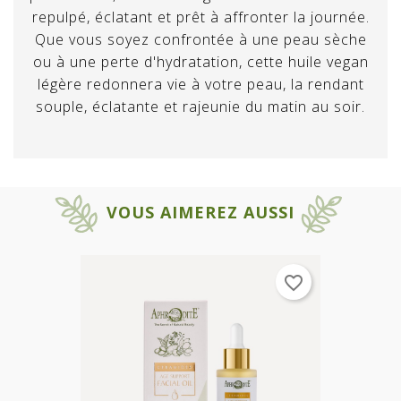
repulpé, éclatant et prêt à affronter la journée.
Que vous soyez confrontée à une peau sèche
ou à une perte d'hydratation, cette huile vegan
légère redonnera vie à votre peau, la rendant
souple, éclatante et rajeunie du matin au soir.
×
VOUS AIMEREZ AUSSI
×
S'IDENTIFIER
Créer une liste d'envies
Vous devez vous connecter afin de
×
Nom de la liste d'envies
favorite_border
Ajouter à ma liste d'envies
pouvoir ajouter des produits à vos
favoris.
Créer une nouvelle liste de favoris
add_circle_outline
ANNULER
Créer une liste d'envies
ANNULER
S'IDENTIFIER