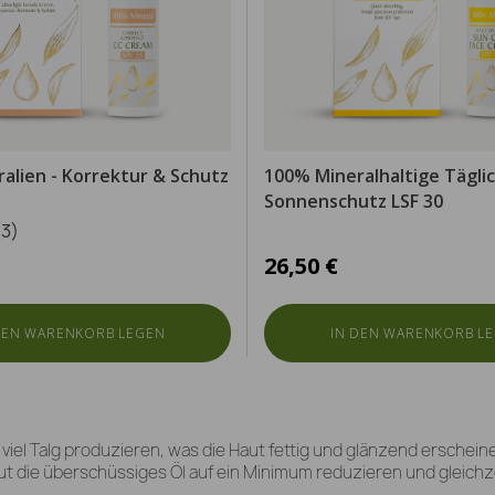
alien - Korrektur & Schutz
100% Mineralhaltige Tägli
Sonnenschutz LSF 30
(3)
26,50 €
DEN WARENKORB LEGEN
IN DEN WARENKORB L
u viel Talg produzieren, was die Haut fettig und glänzend ersche
t die überschüssiges Öl auf ein Minimum reduzieren und gleichzeit