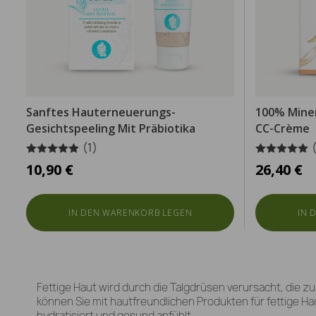
Sanftes Hauterneuerungs-
100% Miner
Gesichtspeeling Mit Präbiotika
CC-Crème
(1)
10,90 €
26,40 €
IN DEN WARENKORB LEGEN
IN 
Fettige Haut wird durch die Talgdrüsen verursacht, die z
können Sie mit hautfreundlichen Produkten für fettige Hau
hydratisiert und gesund anfühlt.