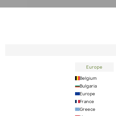
Startseite
Concerns Face
Fettige Haut
CATEGORIES
Europe
Belgium
Bulgaria
Europe
France
Greece