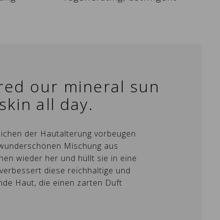
ured our mineral sun
kin all day.
zeichen der Hautalterung vorbeugen
er wunderschönen Mischung aus
en wieder her und hüllt sie in eine
×
verbessert diese reichhaltige und
×
nde Haut, die einen zarten Duft
×