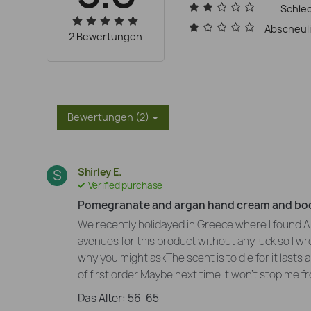
Schle
Abscheul
2 Bewertungen
Bewertungen (2)
Shirley E.
S
Verified purchase
Pomegranate and argan hand cream and bod
We recently holidayed in Greece where I found Ap
avenues for this product without any luck so I wr
why you might ask
The scent is to die for it lasts
of first order
Maybe next time it won’t stop me f
Das Alter: 56-65