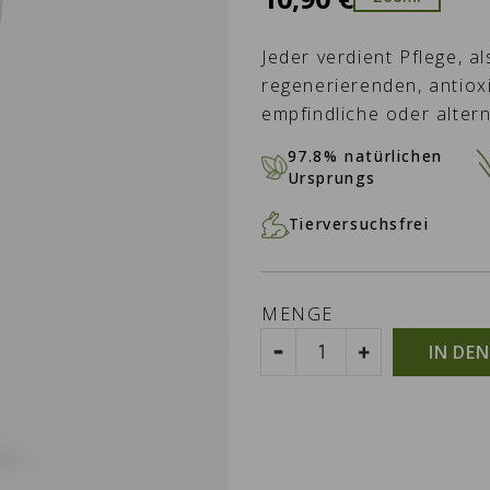
Jeder verdient Pflege, a
regenerierenden, antiox
empfindliche oder alter
97.8% natürlichen
Ursprungs
Tierversuchsfrei
MENGE
IN DE