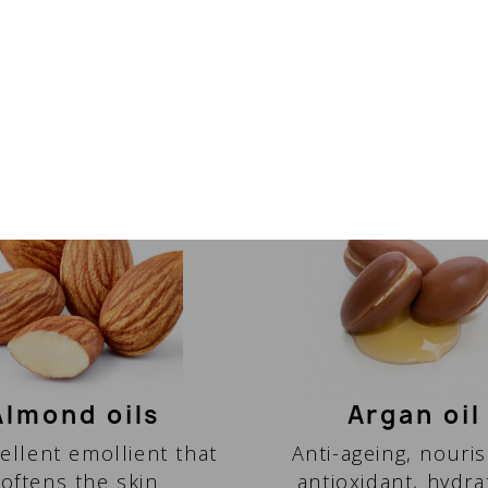
ANWENDUNG:
Almond oils
Argan oil
ellent emollient that
Anti-ageing, nouris
oftens the skin
antioxidant, hydr