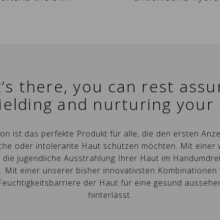
it’s there, you can rest ass
ielding and nurturing your s
n ist das perfekte Produkt für alle, die den ersten An
dliche oder intolerante Haut schützen möchten. Mit ein
n die jugendliche Ausstrahlung Ihrer Haut im Handumdreh
. Mit einer unserer bisher innovativsten Kombinationen 
unschliste erstellen
NMELDEN
Feuchtigkeitsbarriere der Haut für eine gesund aussehe
hinterlässt.
e müssen angemeldet sein, um Produkte in Ihrer
me der Wunschliste
uf meine Wunschliste
nschliste zu speichern.