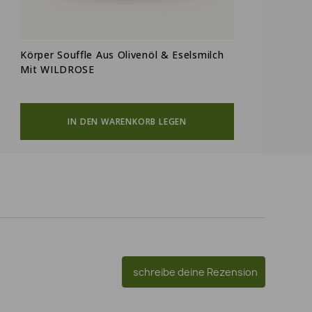
Körper Souffle Aus Olivenöl & Eselsmilch
B
Mit WILDROSE
IN DEN WARENKORB LEGEN
schreibe deine Rezension