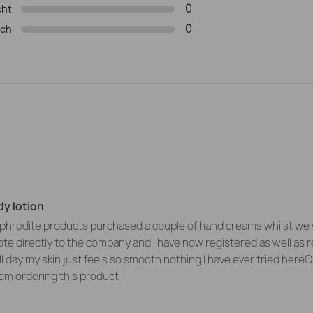
0
cht
0
ich
y lotion
hrodite products purchased a couple of hand creams whilst we wer
ote directly to the company and I have now registered as well as 
 all day my skin just feels so smooth nothing I have ever tried here
O
rom ordering this product