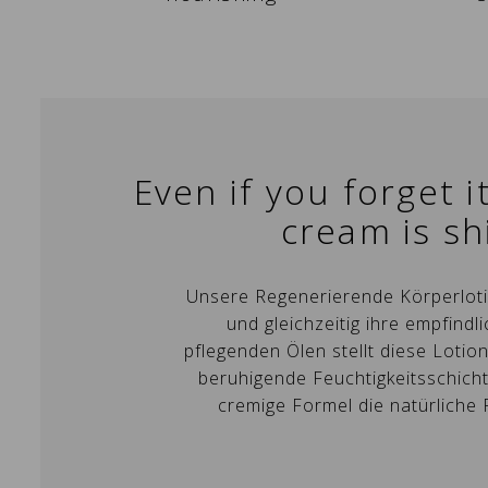
Even if you forget 
cream is sh
Unsere Regenerierende Körperlotio
und gleichzeitig ihre empfin
pflegenden Ölen stellt diese Lotio
beruhigende Feuchtigkeitsschicht
W
A
cremige Formel die natürliche 
Si
Na
A
Wu