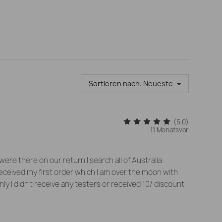
Sortieren nach:
Neueste
(5.0)
11 Monatsvor
e there on our return I search all of Australia
received my first order which I am over the moon with
nly I didn’t receive any testers or received 10/ discount