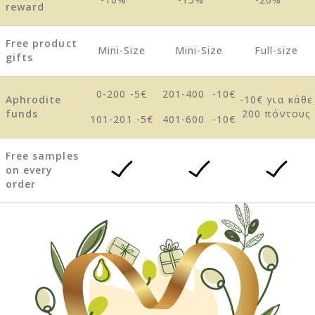
reward
Free product
Mini-Size
Mini-Size
Full-size
gifts
0-200 -5€
201-400 -10€
Aphrodite
-10€ για κάθε
funds
200 πόντους
101-201 -5€
401-600 -10€
Free samples
on every
order