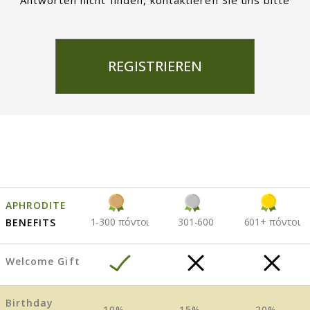
Antworten nicht finden, kontaktieren Sie uns bitte
REGISTRIEREN
APHRODITE
1-300 πόντοι
301-600
601+ πόντοι
BENEFITS
Welcome Gift
Birthday
-10%
-15%
-20%