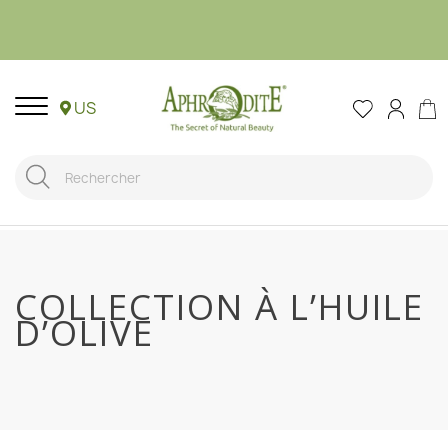
US
COLLECTION À L’HUILE
D’OLIVE