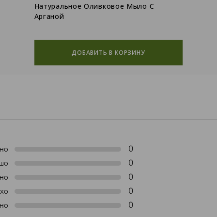
Натуральное Оливковое Мыло С
Арганой
ДОБАВИТЬ В КОРЗИНУ
0
но
0
шо
0
но
0
хо
0
но