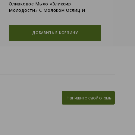
Оливковое Мыло «Эликсир
Н
Молодости» С Молоком Ослиц И
Р
Ароматом Магнолии
ДОБАВИТЬ В КОРЗИНУ
Напишите свой отзыв