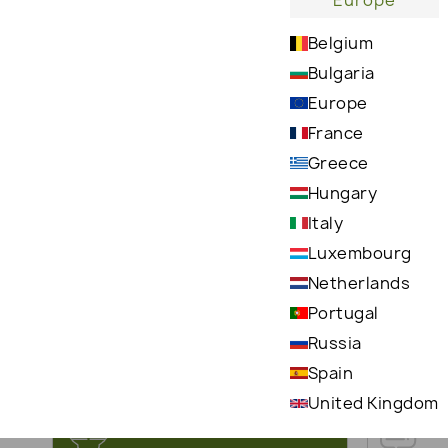
Europe
Belgium
Bulgaria
Europe
France
Greece
Hungary
В составе экзотическое аргановое масло из
Italy
Марокко
Luxembourg
Netherlands
Portugal
Russia
Spain
United Kingdom
ОСНОВНЫЕ ИНГРЕДИЕНТЫ