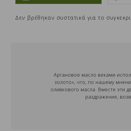
Δεν βρέθηκαν συστατικά για το συγκεκρ
С
В
Аргановое масло веками испол
золото», что, по нашему мнен
В
Им
Д
оливкового масла. Вместе эти д
с
раздражение, возв
add_circle_outline