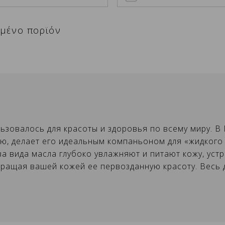
ιμένο πορϊόν
оздать список желаний
ОЙТИ В СИСТЕМУ
ьзовалось для красоты и здоровья по всему миру. В
ию, делает его идеальным компаньоном для «жидкого
ам необходимо войти в систему, чтобы
я списка желаний
обавить в избранное
ва вида масла глубоко увлажняют и питают кожу, уст
охранить товары в избранные.
ращая вашей кожей ее первозданную красоту. Весь 
Создать новый список избранного
ОТМЕНИТЬ
ВОЙТИ В СИСТЕМУ
ОТМЕНИТЬ
Создать список желаний