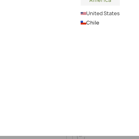
America
United States
Chile
Восстанавливает и придает эластичность
сухой и раздраженной коже.
DETAILS
СПОСОБ ПРИМЕНЕ