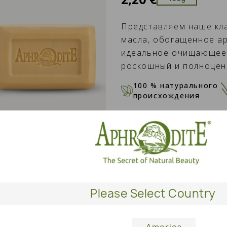
Представляем наше кл
масла, обогащенное а
идеальное очищающее с
роскошный и полноцен
100 % натурального
происхождения
КОЛИЧЕСТВО
В КОР
Please Select Country