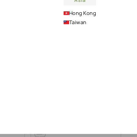
Asia
Hong Kong
Taiwan
Очищает, увлажняет и по-настоящему
питает вашу кожу.
НИЯ:
INGREDIENTS