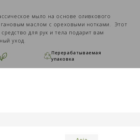
ассическое мыло на основе оливкового
ргановым маслом с ореховыми нотками. Этот
редство для рук и тела подарит вам
ный уход.
Перерабатываемая
упаковка
Не тестируется на
животных
ЗИНУ -
2,20 €