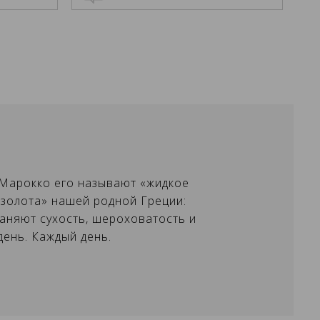
×
×
 Марокко его называют «жидкое
 золота» нашей родной Греции:
×
раняют сухость, шероховатость и
день. Каждый день.