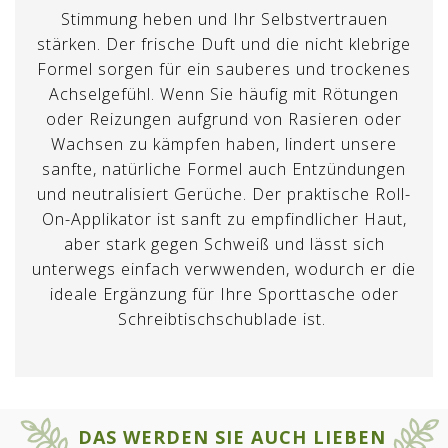
Stimmung heben und Ihr Selbstvertrauen
stärken. Der frische Duft und die nicht klebrige
Formel sorgen für ein sauberes und trockenes
Achselgefühl. Wenn Sie häufig mit Rötungen
oder Reizungen aufgrund von Rasieren oder
Wachsen zu kämpfen haben, lindert unsere
sanfte, natürliche Formel auch Entzündungen
und neutralisiert Gerüche. Der praktische Roll-
On-Applikator ist sanft zu empfindlicher Haut,
aber stark gegen Schweiß und lässt sich
unterwegs einfach verwwenden, wodurch er die
ideale Ergänzung für Ihre Sporttasche oder
×
Schreibtischschublade ist.
×
Wunschliste erstellen
ANMELDEN
Name der Wunschliste
Sie müssen angemeldet sein, um
×
Auf meine Wunschliste
Produkte in Ihrer Wunschliste zu
DAS WERDEN SIE AUCH LIEBEN
speichern.