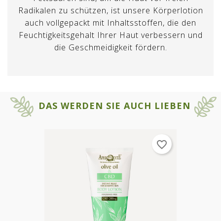
Radikalen zu schützen, ist unsere Körperlotion
auch vollgepackt mit Inhaltsstoffen, die den
Feuchtigkeitsgehalt Ihrer Haut verbessern und
die Geschmeidigkeit fördern.
×
×
DAS WERDEN SIE AUCH LIEBEN
Wunschliste erstellen
ANMELDEN
Name der Wunschliste
Sie müssen angemeldet sein, um
×
favorite_border
Auf meine Wunschliste
Produkte in Ihrer Wunschliste zu
speichern.
Erstellen Sie eine neue Favoritenliste
add_circle_outline
ABBRECHEN
ABBRECHEN
ANMELDEN
Wunschliste erstellen