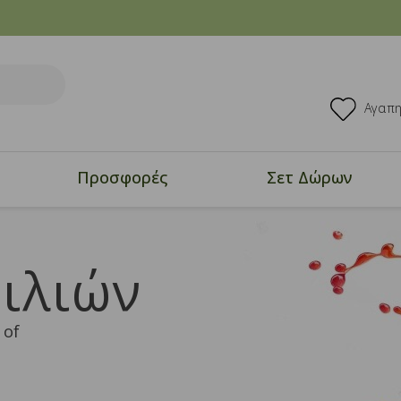
Αγαπ
Προσφορές
Σετ Δώρων
ιλιών
 of