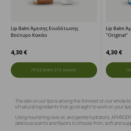
Lip Balm Άμεσης Ενυδάτωσης
Lip Balm 
Βούτυρο Κακάο
"Original"
4,30 €
4,30 €
ΠΡΟΣΘΗΚΗ ΣΤΟ ΚΑΛΑΘΙ
Π
The skin on our lips is among the thinnest on our whole bod
of natural ingredients that go straight to work on your li
Using nourishing olive oil, and gentle hydrators, APHRODI
delicious scents and flavors to choose from, soft and supp