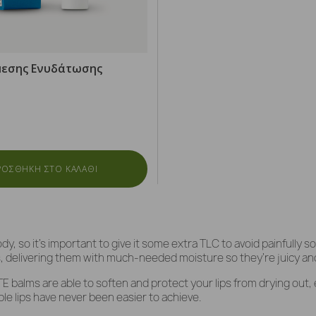
Άμεσης Ενυδάτωσης
ΡΟΣΘΗΚΗ ΣΤΟ ΚΑΛΑΘΙ
y, so it’s important to give it some extra TLC to avoid painfully s
ps, delivering them with much-needed moisture so they’re juicy and
TE balms are able to soften and protect your lips from drying out,
le lips have never been easier to achieve.