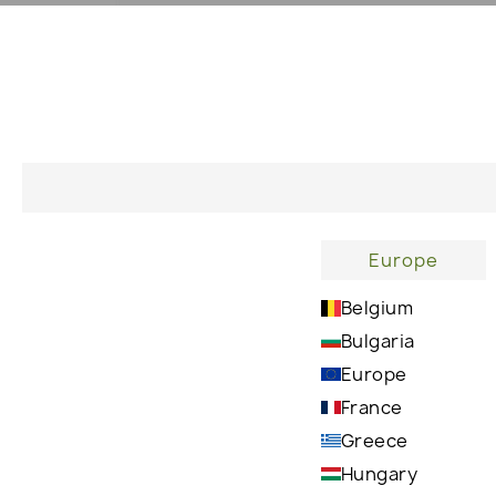
Αρχική
Concerns Face
Ενυδάτωση Χειλιών
Europe
Belgium
Bulgaria
Europe
France
Greece
Hungary