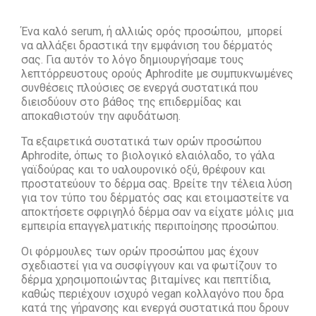
Ένα καλό serum, ή αλλιώς ορός προσώπου, μπορεί
να αλλάξει δραστικά την εμφάνιση του δέρματός
σας. Για αυτόν το λόγο δημιουργήσαμε τους
λεπτόρρευστους ορούς Aphrodite με συμπυκνωμένες
συνθέσεις πλούσιες σε ενεργά συστατικά που
διεισδύουν στο βάθος της επιδερμίδας και
αποκαθιστούν την αφυδάτωση.
Τα εξαιρετικά συστατικά των ορών προσώπου
Aphrodite, όπως το βιολογικό ελαιόλαδο, το γάλα
γαϊδούρας και το υαλουρονικό οξύ, θρέφουν και
προστατεύουν το δέρμα σας. Βρείτε την τέλεια λύση
για τον τύπο του δέρματός σας και ετοιμαστείτε να
αποκτήσετε σφριγηλό δέρμα σαν να είχατε μόλις μια
εμπειρία επαγγελματικής περιποίησης προσώπου.
Οι φόρμουλες των ορών προσώπου μας έχουν
σχεδιαστεί για να συσφίγγουν και να φωτίζουν το
δέρμα χρησιμοποιώντας βιταμίνες και πεπτίδια,
καθώς περιέχουν ισχυρό vegan κολλαγόνο που δρα
κατά της γήρανσης και ενεργά συστατικά που δρουν