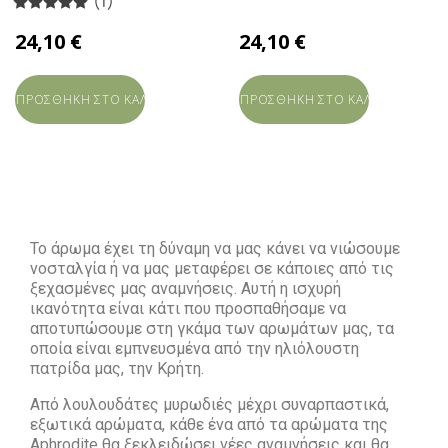
(1)
24,10 €
24,10 €
ΠΡΟΣΘΗΚΗ ΣΤΟ ΚΑΛΑΘΙ
ΠΡΟΣΘΗΚΗ ΣΤΟ ΚΑΛΑΘΙ
×
Δημιουργία λίστας επιθυμιών
×
×
((modalTitle))
ΣΥΝΔΕΣΗ
Το άρωμα έχει τη δύναμη να μας κάνει να νιώσουμε
Όνομα λίστας επιθυμιών
νοσταλγία ή να μας μεταφέρει σε κάποιες από τις
×
((confirmMessage))
Χρειάζεται να συνδεθείτε για να αποθηκεύσετε προϊόντα
Προσθήκη στη λίστα επιθυμιών
ξεχασμένες μας αναμνήσεις. Αυτή η ισχυρή
στη λίστα αγαπημένων.
ικανότητα είναι κάτι που προσπαθήσαμε να
αποτυπώσουμε στη γκάμα των αρωμάτων μας, τα
Δημιουργία νέας λίστας αγαπημένων
add_circle_outline
((cancelText))
οποία είναι εμπνευσμένα από την ηλιόλουστη
ΑΚΥΡΩΣΗ
πατρίδα μας, την Κρήτη.
ΑΚΥΡΩΣΗ
ΣΥΝΔΕΣΗ
((modalDeleteText))
Δημιουργία λίστας επιθυμιών
Από λουλουδάτες μυρωδιές μέχρι συναρπαστικά,
εξωτικά αρώματα, κάθε ένα από τα αρώματα της
Aphrodite
θα ξεκλειδώσει νέες αναμνήσεις και θα