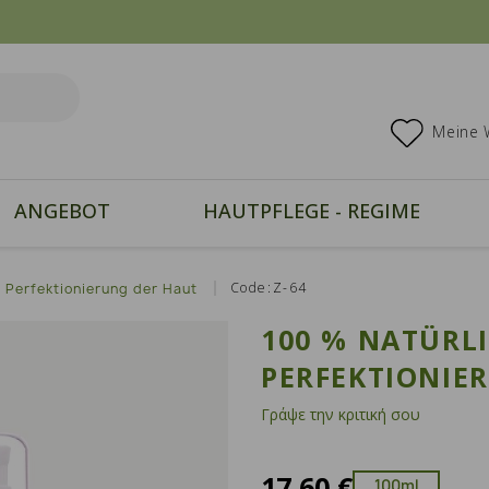
Meine 
ANGEBOT
HAUTPFLEGE - REGIME
Code:Z-64
 Perfektionierung der Haut
100 % NATÜRL
PERFEKTIONIE
Γράψε την κριτική σου
17,60 €
100ml