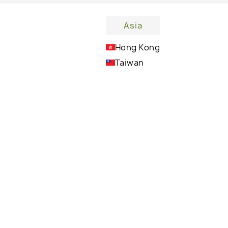
Asia
Hong Kong
eits-Öl entscheiden?
Taiwan
Es fördert die Erneuerung gesunder
Hautzellen und reduziert sichtbare Zeichen
der Hautalterung für eine glattere,
jugendlichere Haut