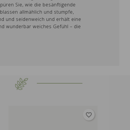
püren Sie, wie die besänftigende
rblassen allmählich und stumpfe,
end und seidenweich und erhält eine
s und wunderbar weiches Gefühl – die
favorite_border