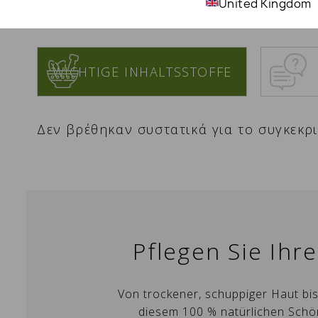
United Kingdom
WICHTIGE INHALTSSTOFFE
Δεν βρέθηκαν συστατικά για το συγκεκρ
Pflegen Sie Ihr
W
A
Si
Von trockener, schuppiger Haut bis 
Na
A
Wu
diesem 100 % natürlichen Schö