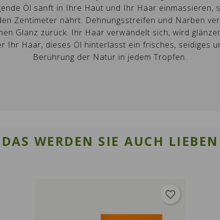
gende Öl sanft in Ihre Haut und Ihr Haar einmassieren, s
Erstellen Sie eine neue Favoritenliste
jeden Zentimeter nährt. Dehnungsstreifen und Narben ve
ABBRECHEN
ANMELDEN
hen Glanz zurück. Ihr Haar verwandelt sich, wird glänz
ABBRECHEN
Wunschliste erstellen
er Ihr Haar, dieses Öl hinterlässt ein frisches, seidige
Berührung der Natur in jedem Tropfen.
DAS WERDEN SIE AUCH LIEBEN
favorite_border