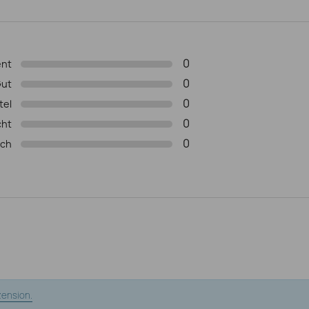
0
ent
0
ut
0
tel
0
cht
0
ich
zension.