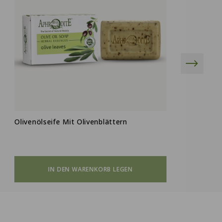
Olivenölseife Mit Olivenblättern
R
G
IN DEN WARENKORB LEGEN