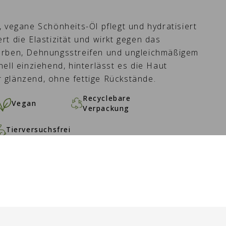
 vegane Schönheits-Öl pflegt und hydratisiert
t die Elastizität und wirkt gegen das
arben, Dehnungsstreifen und ungleichmäßigem
ell einziehend, hinterlässt es die Haut
 glänzend, ohne fettige Rückstände.
Recyclebare
Vegan
Verpackung
Tierversuchsfrei
N WARENKORB -
17,60 €