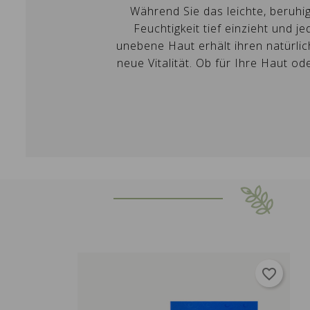
Während Sie das leichte, beruhi
add_circle_outline
Feuchtigkeit tief einzieht und 
unebene Haut erhält ihren natürlic
neue Vitalität. Ob für Ihre Haut od
favorite_border