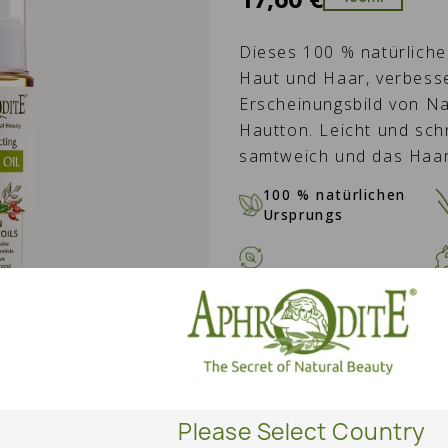
Dieses 100 % natürliche,
Haut und Haar, verbesser
Erscheinungsbild von N
Hautton. Leicht und schn
samtweich und das Haar
100 % natürlichen
Ursprungs
MENGE
IN DE
Please Select Country