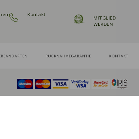
henk
Kontakt
MITGLIED
WERDEN
ERSANDARTEN
RÜCKNAHMEGARANTIE
KONTAKT