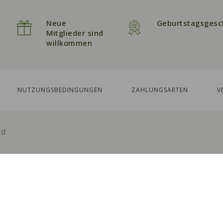
Neue
Geburtstagsgesc
Mitglieder sind
willkommen
NUTZUNGSBEDINGUNGEN
ZAHLUNGSARTEN
V
ed