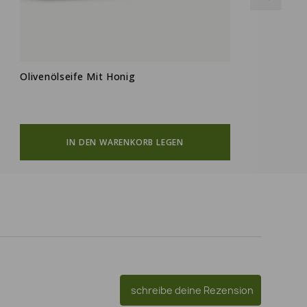
Olivenölseife Mit Honig
O
IN DEN WARENKORB LEGEN
schreibe deine Rezension