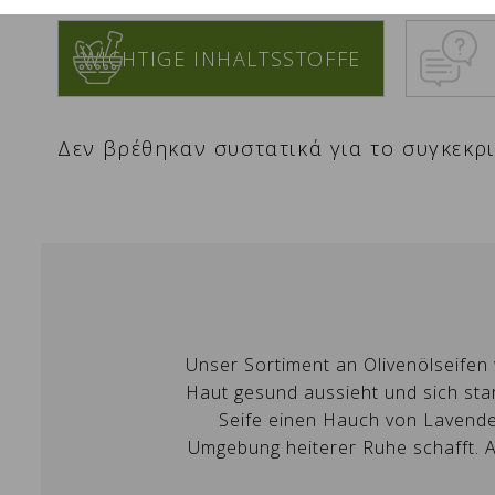
WICHTIGE INHALTSSTOFFE
Δεν βρέθηκαν συστατικά για το συγκεκρ
W
A
Unser Sortiment an Olivenölseifen 
Si
Na
A
Haut gesund aussieht und sich star
Wu
Seife einen Hauch von Lavendel 
Umgebung heiterer Ruhe schafft. Ar
add_circle_outline