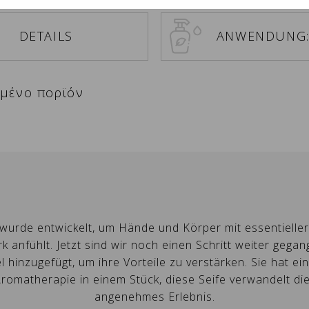
DETAILS
ANWENDUNG
ιμένο πορϊόν
unschliste erstellen
NMELDEN
wurde entwickelt, um Hände und Körper mit essentieller 
e müssen angemeldet sein, um Produkte in Ihrer
me der Wunschliste
uf meine Wunschliste
k anfühlt. Jetzt sind wir noch einen Schritt weiter geg
nschliste zu speichern.
hinzugefügt, um ihre Vorteile zu verstärken. Sie hat ein
omatherapie in einem Stück, diese Seife verwandelt die 
Erstellen Sie eine neue Favoritenliste
angenehmes Erlebnis.
ABBRECHEN
ANMELDEN