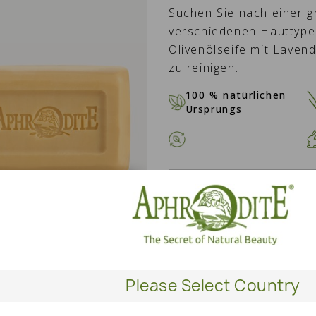
Suchen Sie nach einer gr
verschiedenen Hauttypen
Olivenölseife mit Lavend
zu reinigen.
100 % natürlichen
Ursprungs
MENGE
IN DE
Please Select Country