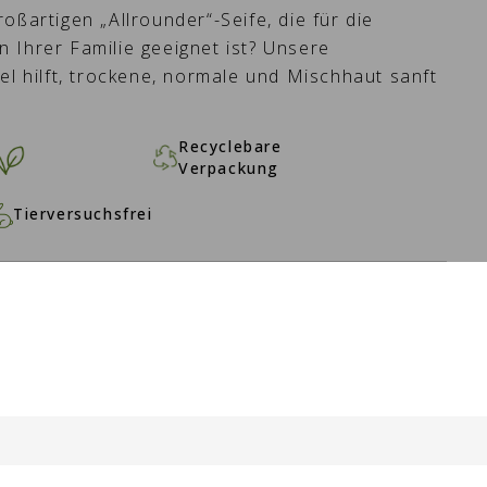
oßartigen „Allrounder“-Seife, die für die
 Ihrer Familie geeignet ist? Unsere
el hilft, trockene, normale und Mischhaut sanft
Recyclebare
Verpackung
Tierversuchsfrei
N WARENKORB -
2,20 €