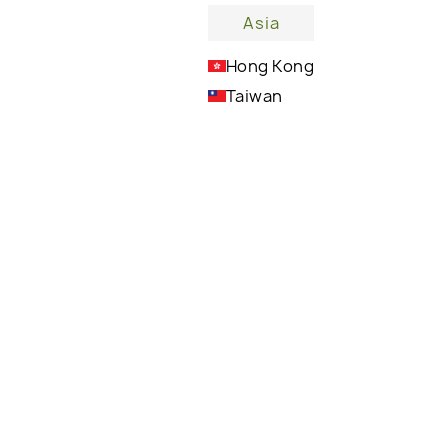
Asia
Hong Kong
Taiwan