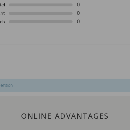
0
tel
0
cht
0
ich
zension.
ONLINE ADVANTAGES