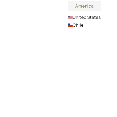
America
United States
Chile
Milde Seife mit starken
entzündungshemmenden und antimikrobiellen
Eigenschaften