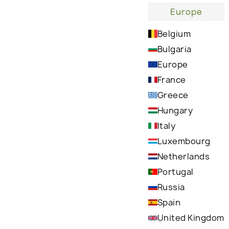
Europe
Belgium
Bulgaria
Europe
France
Greece
Hungary
Italy
Spa-ähnliche Düfte hinterlassen ein ruhiges,
Luxembourg
entspanntes und verjüngtes Gefühl
Netherlands
Portugal
Russia
Spain
United Kingdom