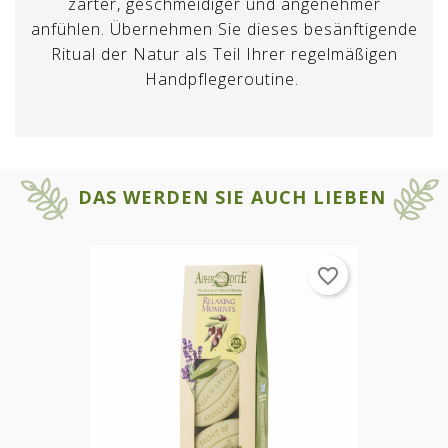
zarter, geschmeidiger und angenehmer
anfühlen. Übernehmen Sie dieses besänftigende
Ritual der Natur als Teil Ihrer regelmäßigen
Handpflegeroutine.
×
DAS WERDEN SIE AUCH LIEBEN
×
Wunschliste erstellen
ANMELDEN
Name der Wunschliste
Sie müssen angemeldet sein, um
favorite_border
×
Auf meine Wunschliste
Produkte in Ihrer Wunschliste zu
speichern.
Erstellen Sie eine neue Favoritenliste
add_circle_outline
ABBRECHEN
ABBRECHEN
ANMELDEN
Wunschliste erstellen