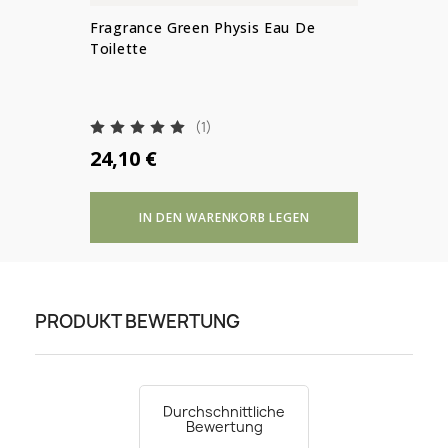
ABBRECHEN
ABBRECHEN
ANMELDEN
Fragrance Green Physis Eau De
Wunschliste erstellen
Toilette
(1)
24,10 €
IN DEN WARENKORB LEGEN
PRODUKT BEWERTUNG
Durchschnittliche
Bewertung