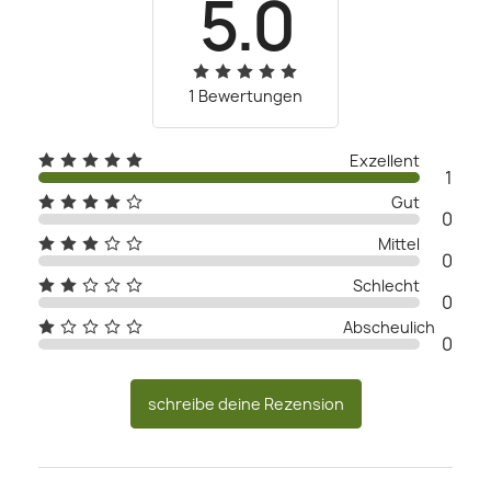
5.0
1 Bewertungen
Exzellent
1
Gut
0
Mittel
0
Schlecht
0
Abscheulich
0
schreibe deine Rezension