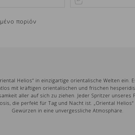
ιμένο πορϊόν
unschliste erstellen
NMELDEN
iental Helios“ in einzigartige orientalische Welten ein
los mit kräftigen orientalischen und frischen hesperid
e müssen angemeldet sein, um Produkte in Ihrer
mkeit aller auf sich zu ziehen. Jeder Spritzer unseres 
me der Wunschliste
uf meine Wunschliste
nschliste zu speichern.
is, die perfekt für Tag und Nacht ist. „Oriental Helios“
Gewürzen in eine unvergessliche Atmosphäre.
Erstellen Sie eine neue Favoritenliste
ABBRECHEN
ANMELDEN
ABBRECHEN
Wunschliste erstellen