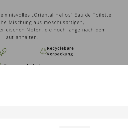
imnisvolles „Oriental Helios“ Eau de Toilette
sche Mischung aus moschusartigen,
eridischen Noten, die noch lange nach dem
r Haut anhalten.
Recyclebare
Verpackung
Tierversuchsfrei
N WARENKORB -
24,10 €