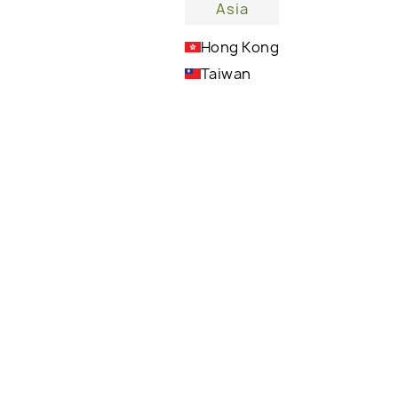
Asia
Hong Kong
Taiwan
Lebendige Aromen, die perfekt für Tag und
Nacht sind
:
INGREDIENTS