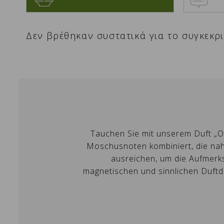
Δεν βρέθηκαν συστατικά για το συγκεκρ
W
A
Tauchen Sie mit unserem Duft „Or
Moschusnoten kombiniert, die naht
Si
ausreichen, um die Aufmerksa
Na
A
Wu
magnetischen und sinnlichen Duftdos
add_circle_outline