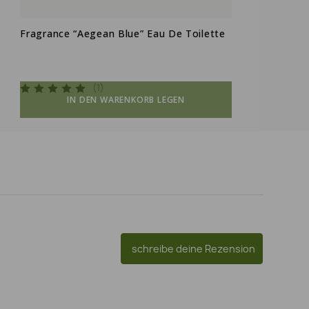
Fragrance “Aegean Blue” Eau De Toilette
F
(1)
IN DEN WARENKORB LEGEN
schreibe deine Rezension