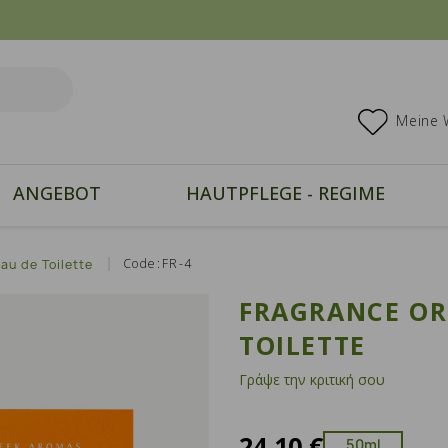
Meine 
ANGEBOT
HAUTPFLEGE - REGIME
Code:FR-4
au de Toilette
FRAGRANCE OR
TOILETTE
Γράψε την κριτική σου
24,10 €
50ml