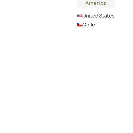
America
United States
Chile
Die Notenmischung verschmilzt einzigartig mit
Ihrer Haut, um Ihren eigenen
charakteristischen Duft zu erzeugen
DETAILS
ANWENDUNG