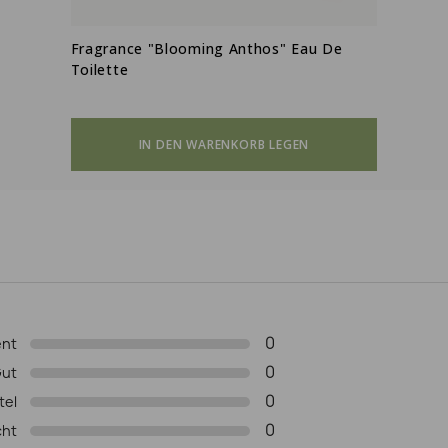
Fragrance "Blooming Anthos" Eau De
Toilette
IN DEN WARENKORB LEGEN
0
ent
0
ut
0
tel
0
cht