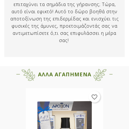
επιταχύνει τα σημάδια της γήρανσης; Τώρα,
αυτό είναι εφικτό! Αυτό το δώρο βοηθά στην
αποτοξίνωση της επιδερμίδας και ενισχύει τις
φυσικές της άμυνες, προετοιμάζοντάς σας να
αντιμετωπίσετε ό,τι σας επιφυλάσσει η μέρα
σας!
×
ΑΛΛΑ ΑΓΑΠΗΜΕΝΑ
×
Δημιουργία λίστας επιθυμιών
ΣΥΝΔΕΣΗ
Όνομα λίστας επιθυμιών
Χρειάζεται να συνδεθείτε για να
×
favorite_border
Προσθήκη στη λίστα επιθυμιών
αποθηκεύσετε προϊόντα στη λίστα
αγαπημένων.
Δημιουργία νέας λίστας αγαπημένων
add_circle_outline
ΑΚΥΡΩΣΗ
ΑΚΥΡΩΣΗ
ΣΥΝΔΕΣΗ