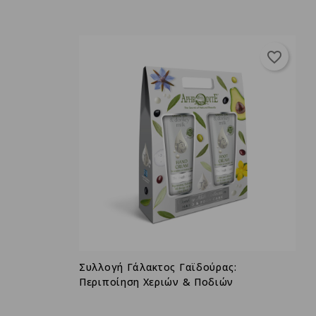
favorite_border
Συλλογή Γάλακτος Γαϊδούρας:
Περιποίηση Χεριών & Ποδιών