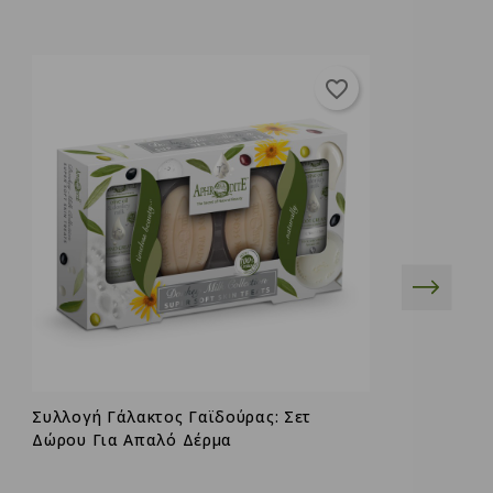
favorite_border
Συλλογή Γάλακτος Γαϊδούρας: Σετ
Σ
Δώρου Για Απαλό Δέρμα
Y