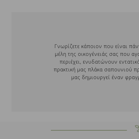
Χ
Όν
Π
π
add_circle_outline
Γνωρίζετε κάποιον που είναι πάν
μέλη της οικογένειάς σας που α
περιέχει, ενυδατώνουν εντατικ
πρακτική μας πλάκα σαπουνιού πρ
μας δημιουργεί έναν φραγ