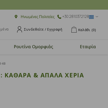
Ηνωμένες Πολιτείες
+30 2810372128
ημένα
Συνδεθείτε /
Εγγραφή
Καλάθι
(0)
Ρουτίνα Ομορφιάς
Εταιρία
-94Β
: ΚΑΘΑΡΆ & ΑΠΑΛΆ ΧΈΡΙΑ