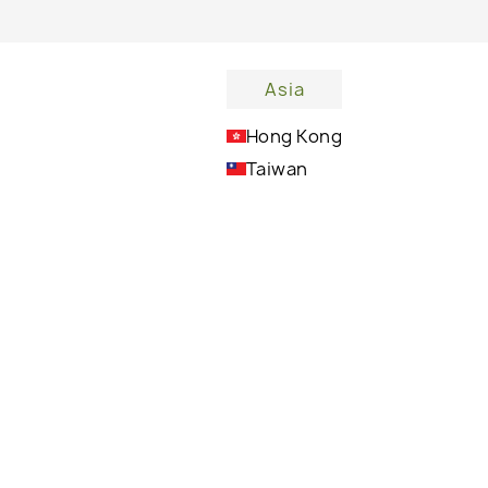
ΉΚΗ ΣΤΟ ΚΑΛΆΘΙ -
7,70 €
Asia
Hong Kong
Taiwan