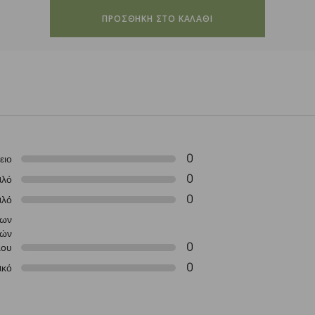
ΠΡΟΣΘΗΚΗ ΣΤΟ ΚΑΛΑΘΙ
0
ειο
0
αλό
0
αλό
των
ιών
0
μου
0
ακό