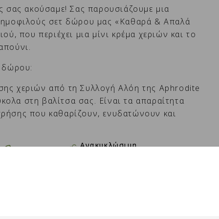
ίς σας ακούσαμε! Σας παρουσιάζουμε μια
 δημοφιλούς σετ δώρου μας «Καθαρά & Απαλά
ιού, που περιέχει μια μίνι κρέμα χεριών και το
απούνι.
τ δώρου:
σης χεριών από τη Συλλογή Αλόη της Aphrodite
ολα στη βαλίτσα σας. Είναι τα απαραίτητα
χρήσης που καθαρίζουν, ενυδατώνουν και
Ανακυκλώσιμη
συσκευασία
Cruelty Free