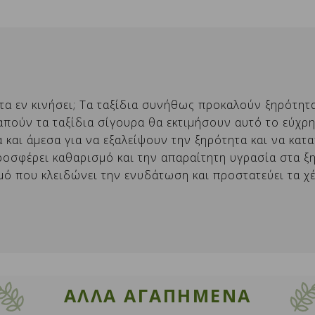
ρειάζεται να συνδεθείτε για να αποθηκεύσετε
ομα λίστας επιθυμιών
ροσθήκη στη λίστα επιθυμιών
ροϊόντα στη λίστα αγαπημένων.
Δημιουργία νέας λίστας αγαπημένων
ΑΚΥΡΩΣΗ
ΣΥΝΔΕΣΗ
τα εν κινήσει; Τα ταξίδια συνήθως προκαλούν ξηρότητα 
ΑΚΥΡΩΣΗ
Δημιουργία λίστας επιθυμιών
γαπούν τα ταξίδια σίγουρα θα εκτιμήσουν αυτό το εύχρ
ά και άμεσα για να εξαλείψουν την ξηρότητα και να κατ
οσφέρει καθαρισμό και την απαραίτητη υγρασία στα ξηρ
μό που κλειδώνει την ενυδάτωση και προστατεύει τα χέ
ΑΛΛΑ ΑΓΑΠΗΜΕΝΑ