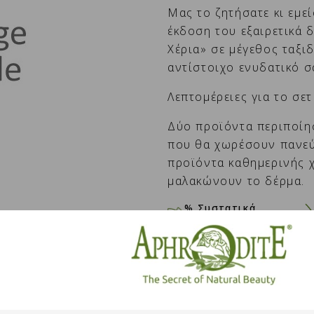
Μας το ζητήσατε κι εμε
έκδοση του εξαιρετικά
Χέρια» σε μέγεθος ταξιδ
αντίστοιχο ενυδατικό σ
Λεπτομέρειες για το σε
Δύο προϊόντα περιποίη
που θα χωρέσουν πανεύκ
προϊόντα καθημερινής 
μαλακώνουν το δέρμα.
% Συστατικά
φυσικής προέλευσης
ΠΟΣΌΤΗΤΑ