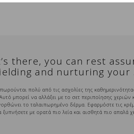
it’s there, you can rest ass
ielding and nurturing your s
ημιουργία λίστας επιθυμιών
ΥΝΔΕΣΗ
αιπωρούνται πολύ από τις ασχολίες της καθημερινότητα
υτό μπορεί να αλλάξει με το σετ περιποίησης χεριών 
ρειάζεται να συνδεθείτε για να αποθηκεύσετε
ομα λίστας επιθυμιών
ροσθήκη στη λίστα επιθυμιών
νορθώνει το ταλαιπωρημένο δέρμα. Εφαρμόστε τις κρέ
ροϊόντα στη λίστα αγαπημένων.
α ξυπνήσετε με ορατά πιο λεία και αισθητά πιο απαλά χ
Δημιουργία νέας λίστας αγαπημένων
ΑΚΥΡΩΣΗ
ΣΥΝΔΕΣΗ
ΑΚΥΡΩΣΗ
Δημιουργία λίστας επιθυμιών