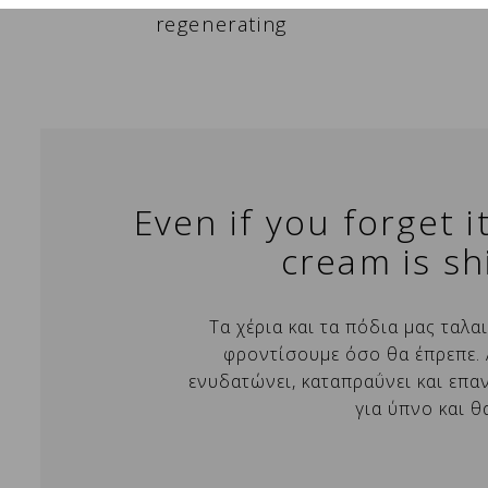
regenerating
Even if you forget 
cream is sh
Δ
Σ
Τα χέρια και τα πόδια μας ταλ
φροντίσουμε όσο θα έπρεπε. Α
Χ
Όν
Π
ενυδατώνει, καταπραΰνει και επα
π
για ύπνο και θ
add_circle_outline