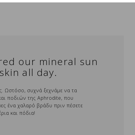
ured our mineral sun
kin all day.
×
×
ς. Ωστόσο, συχνά ξεχνάμε να τα
και ποδιών της Aphrodite, που
×
μες ένα χαλαρό βράδυ πριν πέσετε
έρια και πόδια!