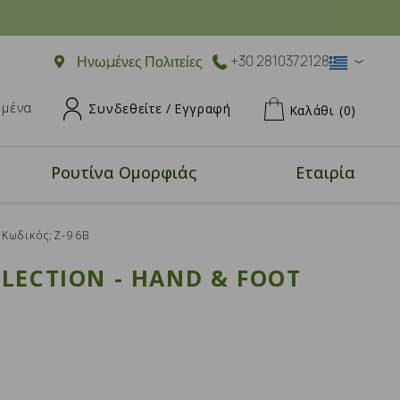
Ηνωμένες Πολιτείες
+30 2810372128
ημένα
Συνδεθείτε /
Εγγραφή
Καλάθι
(0)
Ρουτίνα Ομορφιάς
Εταιρία
Κωδικός:Z-96B
LECTION - HAND & FOOT