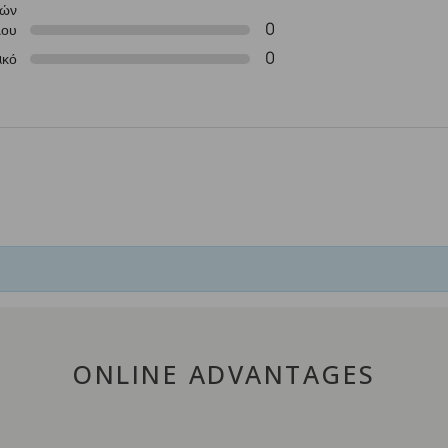
ιών
0
μου
0
ακό
ONLINE ADVANTAGES