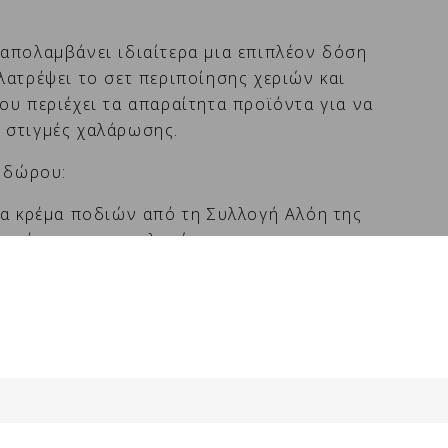
απολαμβάνει ιδιαίτερα μια επιπλέον δόση
λατρέψει το σετ περιποίησης χεριών και
ου περιέχει τα απαραίτητα προϊόντα για να
 στιγμές χαλάρωσης.
τ δώρου:
ια κρέμα ποδιών από τη Συλλογή Αλόη της
ιασμένες για να μαλακώνουν και να
ηρό και τραχύ δέρμα στα χέρια και τα πόδια.
Cruelty Free
ΉΚΗ ΣΤΟ ΚΑΛΆΘΙ -
8,80 €