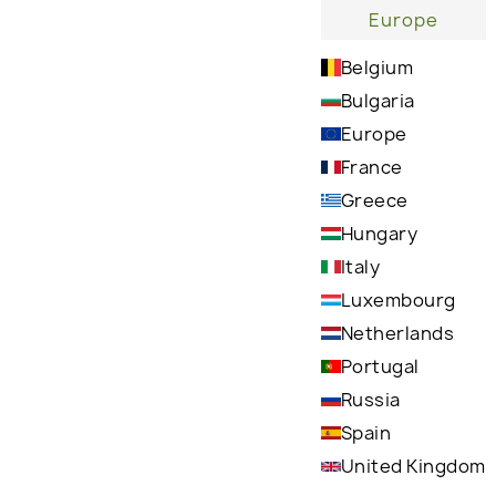
Europe
Belgium
Bulgaria
ΚΥΡΙΑ ΣΥΣΤΑΤΙΚΑ
Europe
France
Greece
Hungary
Italy
Luxembourg
Netherlands
P
Portugal
S
Russia
moi
Aloe vera
Spain
A great moisturizer,
United Kingdom
soothing, cooling,