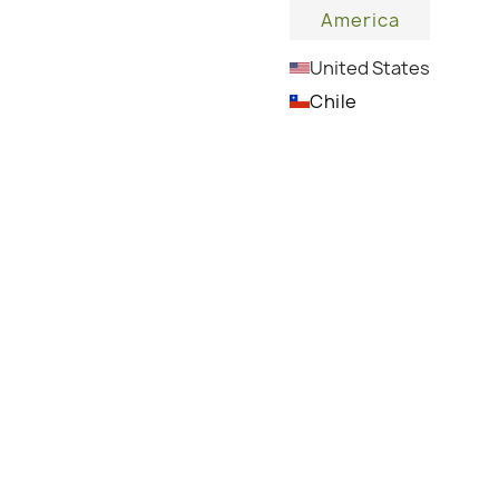
America
United States
Chile
ΤΡΟΠΟΣ ΧΡΗΣΗΣ:
rickly pear
hort & long term
sturizer, repairing