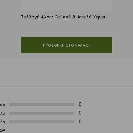
Συλλογή Αλόη: Καθαρά & Απαλά Χέρια
ΠΡΟΣΘΗΚΗ ΣΤΟ ΚΑΛΑΘΙ
0
ειο
0
αλό
0
αλό
των