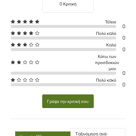
0 Κριτική
Τέλειο
0
Πολύ καλό
0
Καλό
0
Κάτω των
προσδοκιών
μου
0
Πολύ κακό
0
Γράψε την κριτική σου
Ταξινόμηση ανά: