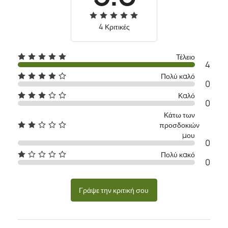
4 Κριτικές
Τέλειο
4
Πολύ καλό
0
Καλό
0
Κάτω των
προσδοκιών
μου
0
Πολύ κακό
0
Γράψε την κριτική σου