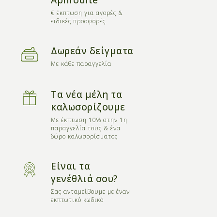
Arevik
A
€ έκπτωση για αγορές &
(5.0)
1 χρόνο πριν
ειδικές προσφορές
I’m in love
I can’t believe how soft and hydrated my hands feel
Δωρεάν δείγματα
after using this hand cream! It leaves my hands
Με κάθε παραγγελία
feeling like silk – super soft, smooth, and perfectly
moisturized!
Τα νέα μέλη τα
Ηλικία: 36-45
καλωσορίζουμε
Χρήση προϊόντων Aphrodite για: 1- χρόνια
Με έκπτωση 10% στην 1η
Συνιστά αυτό το προϊόν: Yes
παραγγελία τους & ένα
δώρο καλωσορίσματος
Είναι τα
γενέθλιά σου?
Σας ανταμείβουμε με έναν
εκπτωτικό κωδικό
Ferhan &.
F