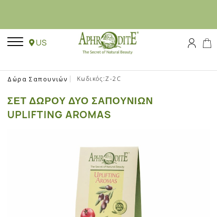
US
Κωδικός:Z-2C
Δώρα Σαπουνιών
ΣΕΤ ΔΏΡΟΥ ΔΎΟ ΣΑΠΟΥΝΙΏΝ
UPLIFTING AROMAS